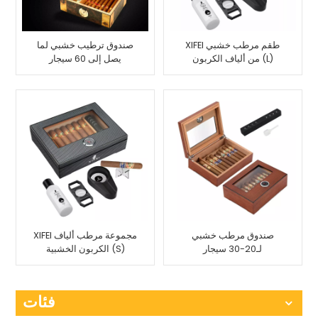
XIFEI طقم مرطب خشبي
صندوق ترطيب خشبي لما
من ألياف الكربون (L)
يصل إلى 60 سيجار
صندوق مرطب خشبي
XIFEI مجموعة مرطب ألياف
لـ20-30 سيجار
الكربون الخشبية (S)
فئات