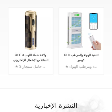
XIFEI لتنقية الهواء والمرطب
XIFEI 3 ولاعة شعلة اللهب
كومبو
النفاثة مع الإشعال الإلكتروني
★ مجموعة أجهزة تنقية الهواء ومرطب الهواء XIFEI، تتضمن مرشح CIO2 كبير (مرشح أساسي مضاد للبكتيريا)، وفلتر HEPA (الأطول في العالم بطول 12 مترًا)، ومولد بلازما الأيونات السالبة. يكتشف مستوى التلوث في الغرفة بشكل نشط لضبط مستوى الترشيح. قوي بما فيه الكفاية لإزالة وإزالة الروائح الكريهة وترطيب مساحة تصل إلى 1000 قدم مربع، ولكنه هادئ بما يكفي لضمان حصولك على نوم جيد ليلاً.
★ 3 في 1 ولاعة سيجار متعددة الوظائف: ولاعة شعلة ثلاثية + قاطعة خرامة + حامل سيجار
النشرة الإخبارية