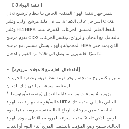
- 【 3 تنقية الهواء 】
يتميز جهاز تنقية الهواء المتقدم الخاص بنا بنظام ترشيح ثلاثي
المراحل عالي الكفاءة، بما في ذلك مرشح أولي، وفلتر ClO2،
وفلتر H14 HEPA. يلتقط الفلتر المسبق الجزيئات الكبيرة، بينما
يقوم مرشح ClO2 بالتعامل مع الدخان والروائح، ويكسر الجزيئات
المحمولة بالهواء بشكل مستمر. مع مرشح HEPA الذي يمتد حتى
12 مترًا، فإنه يزيل ما يصل إلى 99% من الغبار والدخان.
- 【أداء فعال للغاية مع 8 عجلات مروحية】
تتميز بـ 8 مراوح مدمجة، وتوفر قوة شفط قوية، وتصفية الجزيئات
المختلفة بسرعة، بما في ذلك الدخان.
مزود بـ 4 سرعات مروحة قابلة للتعديل (منخفضة/متوسطة/
عالية/قوية)، جهاز تنقية الهواء HEPA الخاص بنا يلبي احتياجاتك
الخاصة. تضمن سرعات الرياح العالية تنقية سريعة، بينما يقوم
الوضع الذكي تلقائيًا بضبط سرعة المروحة بناءً على جودة الهواء
الحالية. يسمح وضع المؤقت بالتشغيل المريح أثناء النوم أو الغياب