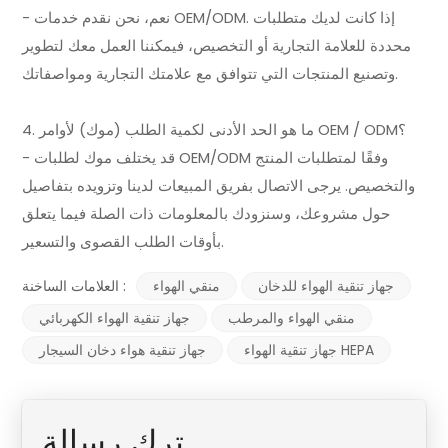
- نعم، نحن نقدم خدمات OEM/ODM. إذا كانت لديك متطلبات
محددة للعلامة التجارية أو التخصيص، فيمكننا العمل معك لتطوير
وتصنيع المنتجات التي تتوافق مع علامتك التجارية ومواصفاتك.
4. ما هو الحد الأدنى لكمية الطلب (موك) لأوامر OEM / ODM؟
- قد يختلف موك لطلبات OEM/ODM وفقًا لمتطلبات المنتج
والتخصيص. يرجى الاتصال بفريق المبيعات لدينا وتزويده بتفاصيل
حول مشروعك، وسنزودك بالمعلومات ذات الصلة فيما يتعلق
بأوقات الطلب القصوى والتسعير.
جهاز تنقية الهواء للدخان
منقي الهواء
العلامات الساخنة :
منقي الهواء والمرطب
جهاز تنقية الهواء الكهربائي
جهاز تنقية الهواء HEPA
جهاز تنقية هواء دخان السيجار
ترك رسالة