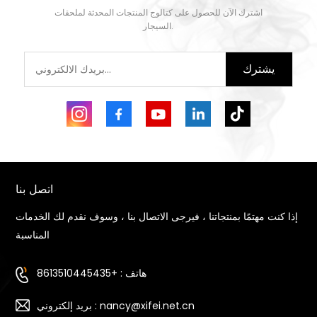
اشترك الآن للحصول على كتالوج المنتجات المحدثة لملحقات
يتعلم أكثر
يتعلم أكثر
السيجار.
يشترك
اتصل بنا
إذا كنت مهتمًا بمنتجاتنا ، فيرجى الاتصال بنا ، وسوف نقدم لك الخدمات
المناسبة
هاتف : +8613510445435
بريد إلكتروني : nancy@xifei.net.cn