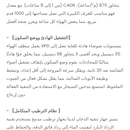
(من 1 إلى 8 ساعات). مع معدل CADR يتجاوز 870 (م³/ساعة)،
فهو مناسب للغرف الكبيرة التي تصل مساحتها إلى 1000 قدم
مربع، مما ينعش الهواء كل ساعة ويعزز صحة أفضل.
- 【التشغيل الهادئ ووضع السكون】
يعمل منظف الهواء XIFEI بمستويات ضوضاء هادئة للغاية تصل إلى
35 ديسيبل وبحد أقصى لا يتجاوز 68 ديسيبل، مما يخلق جوًا هادئًا
مثاليًا للمحادثات. يقوم وضع السكون بإيقاف تشغيل أضواء
الشاشة بعد 30 ثانية، ويقلل سرعة المروحة إلى أقل إعداد، وينشط
وظيفة الأيونات السالبة، مما يقلل بشكل فعال من الصوت
الملحوظ. استمتع بتدخين السيجار مع الاستفادة من التنقية الفعالة
دون إزعاج.
- 【نظام الترطيب المتكامل 】
يتميز جهاز تنقية الدخان لدينا بجهاز ترطيب مدمج يستخدم تقنية
الرذاذ البارد لتفتيت الماء إلى رذاذ فائق الدقة، والحفاظ على