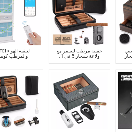
بي
حقيبة مرطب للسفر مع
XIFEI لتنقية
جار
ولاعة سيجار 5 في 1 ،
والمرطب كومب
تستوعب 7 سيجار