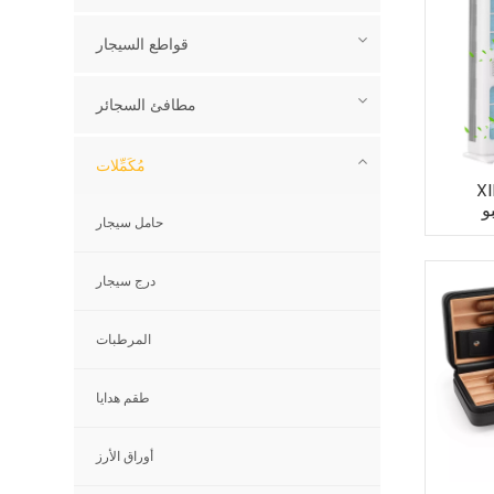
قواطع السيجار
مطافئ السجائر
مُكَمِّلات
 الهواء
و
حامل سيجار
درج سيجار
المرطبات
طقم هدايا
أوراق الأرز