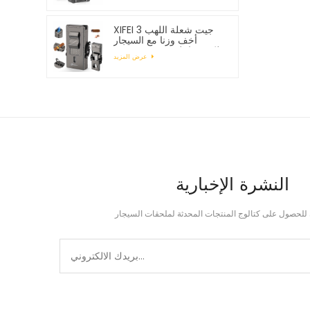
XIFEI 3 جيت شعلة اللهب
أخف وزنا مع السيجار
Vcutter لكمة حامل رسم
عرض المزيد
محسن
النشرة الإخبارية