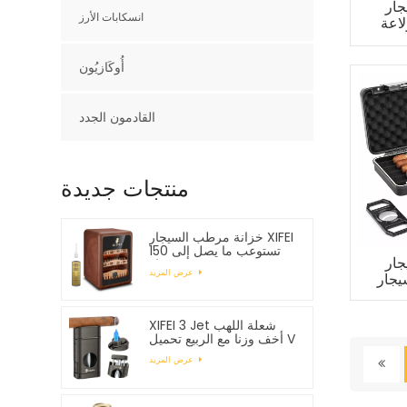
ار
انسكابات الأرز
لاعة
أُوكَازيُون
القادمون الجدد
منتجات جديدة
خزانة مرطب السيجار XIFEI
تستوعب ما يصل إلى 150
ار
سيجار
عرض المزيد
XIFEI 3 Jet شعلة اللهب
أخف وزنا مع الربيع تحميل V
القاطع
عرض المزيد