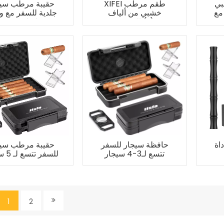
بي
XIFEI طقم مرطب
حقيبة مرطب سيج
مع
خشبي من ألياف
جلدية للسفر مع و
الكربون (L)
شعلة لـ 6 سيجار
اة
حافظة سيجار للسفر
حقيبة مرطب سيج
تتسع لـ3-4 سيجار
للسفر تتسع لـ 5 سيجار
1
2