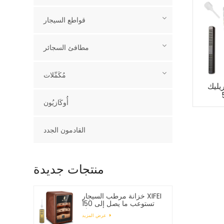
قواطع السيجار
مطافئ السجائر
مُكَمِّلات
ليك
أُوكَازيُون
القادمون الجدد
منتجات جديدة
خزانة مرطب السيجار XIFEI
تستوعب ما يصل إلى 150
سيجار
عرض المزيد