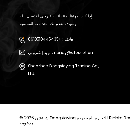
إذا كنت مهتمًا بمنتجاتنا ، فيرجى الاتصال بنا ،
وسوف نقدم لك الخدمات المناسبة
هاتف : +8613510445435
بريد إلكتروني : nancy@xifei.net.cn
Shenzhen Dongxieying Trading Co.,
Ltd.
Rights Reserved. Po
مدعومة