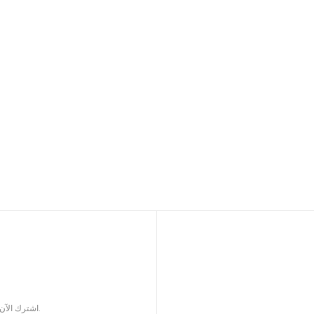
اشترك الآن للحصول على كتالوج المنتجات المحدثة لملحقات السيجار.