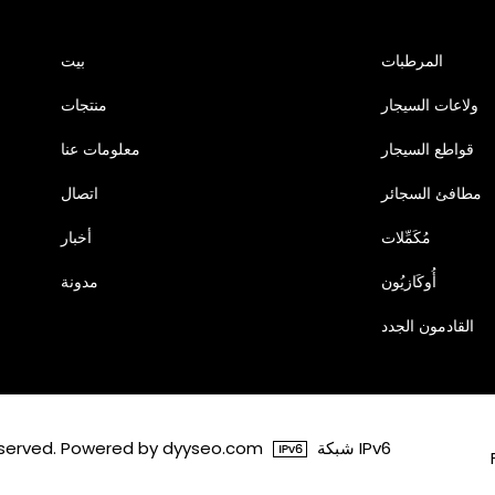
المرطبات
بيت
ولاعات السيجار
منتجات
قواطع السيجار
معلومات عنا
مطافئ السجائر
اتصال
مُكَمِّلات
أخبار
أُوكَازيُون
مدونة
القادمون الجدد
شبكة IPv6
© 2026 شنتشن Dongxieying للتجارة المحدودة wered by dyyseo.com