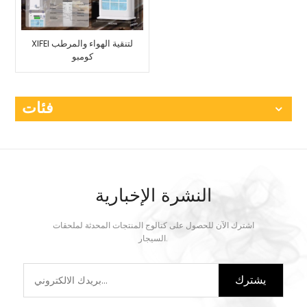
XIFEI لتنقية الهواء والمرطب
كومبو
فئات
النشرة الإخبارية
اشترك الآن للحصول على كتالوج المنتجات المحدثة لملحقات
السيجار.
يشترك