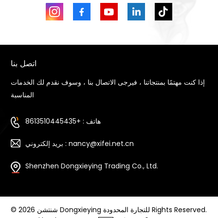
اتصل بنا
إذا كنت مهتمًا بمنتجاتنا ، فيرجى الاتصال بنا ، وسوف نقدم لك الخدمات
المناسبة
هاتف : +8613510445435
بريد إلكتروني : nancy@xifei.net.cn
Shenzhen Dongxieying Trading Co., Ltd.
© 2026 شنتشن Dongxieying للتجارة المحدودة Rights Reserved.