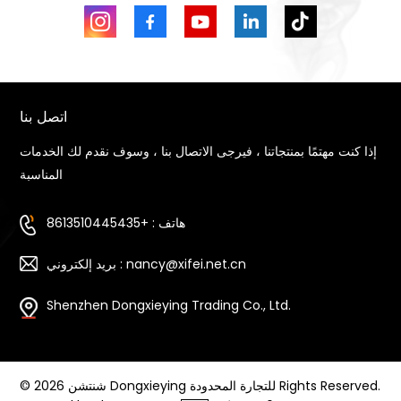
اتصل بنا
إذا كنت مهتمًا بمنتجاتنا ، فيرجى الاتصال بنا ، وسوف نقدم لك الخدمات
المناسبة
هاتف : +8613510445435
بريد إلكتروني : nancy@xifei.net.cn
Shenzhen Dongxieying Trading Co., Ltd.
© 2026 شنتشن Dongxieying للتجارة المحدودة Rights Reserved.