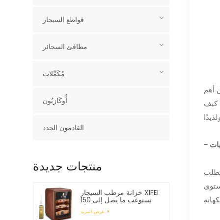
قواطع السيجار
مطافئ السجائر
مُكَمِّلات
 أهم
أُوكَازيُون
 كيف
القادمون الجدد
منتجات جديدة
تطلب
ستوى
خزانة مرطب السيجار XIFEI
تستوعب ما يصل إلى 150
سيجار
عرض المزيد