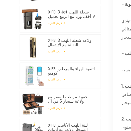
XIFEI 3 Jet شعلة اللهب
أخف وزنا مع الربيع تحميل V
تؤدي
القاطع
عرض المزيد
طوبة ثابت يتراوح عادة بين 65% و75%، وهو مثالي
XIFEI 3 ولاعة شعلة اللهب
النفاثة مع الإشعال
الإلكتروني
عرض المزيد
XIFEI لتنقية الهواء والمرطب
كومبو
عرض المزيد
تصاص
حقيبة مرطب للسفر مع
ولاعة سيجار 5 في 1 ،
تستوعب 7 سيجار
عرض المزيد
XIFEI لينة اللهب الأنابيب
ستوى
السيجار ولاعة مع أدوات