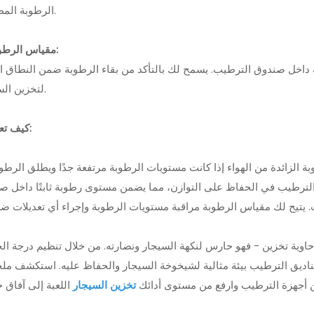
الرطوبة المطلوب.
3. مقياس الرطوبة:
 داخل صندوق الترطيب. يسمح لك بالتأكد من بقاء الرطوبة ضمن النطاق ال
لتخزين السيجار.
- كيف تعمل:
لزائدة من الهواء إذا كانت مستويات الرطوبة مرتفعة جدًا ويطلق الرطوبة
الترطيب في الحفاظ على التوازن، مما يضمن مستوى رطوبة ثابتًا داخل ص
وية تخزين - فهو حارس لنكهة السيجار ونضارته. من خلال تنظيم درجة الح
لترطيب بيئة مثالية لشيخوخة السيجار والحفاظ عليه. استكشف ملحقات Xifei للحصول على مجموعة 
 أجهزة الترطيب وارفع من مستوى أدائك
تخزين السيجار