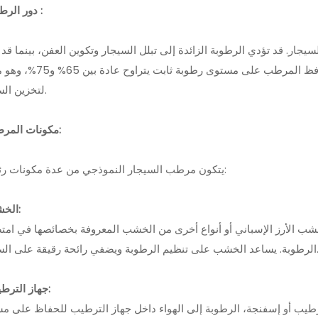
- دور الرطوبة :
ار. قد تؤدي الرطوبة الزائدة إلى تبلل السيجار وتكوين العفن، بينما قد 
الرطوبة المنخفضة جدًا إلى الجفاف وفقدان النكهة. يحافظ المرطب على مستوى ر
لتخزين السيجار.
- مكونات المرطب:
يتكون مرطب السيجار النموذجي من عدة مكونات رئيسية:
1. الخشب:
 خشب الأرز الإسباني أو أنواع أخرى من الخشب المعروفة بخصائصها في ام
رطوبة ويضفي رائحة رقيقة على السيجار.
2. جهاز الترطيب:
ترطيب أو إسفنجة، الرطوبة إلى الهواء داخل جهاز الترطيب للحفاظ على م