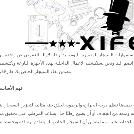
كسسوارات السيجار المتميزة. اليوم، نبدأ رحلة لإزالة الغموض عن واحدة من
نضم إلينا ونحن نستكشف الأعمال الداخلية لهذه الأجهزة البارعة ونكتشف
تضمن بقاء السيجار الخاص بك طازجًا ولذيذًا.
- فهم الأساسيات:
صًا تنظم درجة الحرارة والرطوبة لخلق بيئة مثالية لتخزين السيجار. ي
ه ومنعه من الجفاف أو أن يصبح رطبًا جدًا. يساعد المرطب على تحقيق م