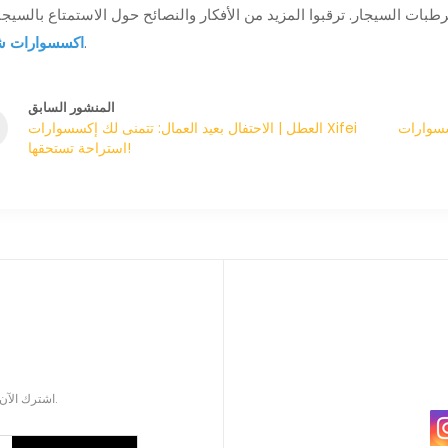
بات السيجار. ترقبوا المزيد من الأفكار والنصائح حول الاستمتاع بالسيجا
.
اكسسوارات ش
المنشور السابق
م عيد ربيع سعيد (السنة
العطل | الاحتفال بعيد العمال: تتمنى لك إكسسوارات Xifei
استراحة تستحقها!
اشترك الآن للحصول على كتالوج المنتجات المحدثة لملحقات السيجار.