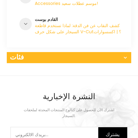
Accessories موسم عطلات سعيد!
القادم بوست
كشف النقاب عن فن الدقة: لماذا تستخدم قاطعة
السيجار على شكل حرف V-Cut؟ | اكسسوارات
Xifei
فئات
النشرة الإخبارية
اشترك الآن للحصول على كتالوج المنتجات المحدثة لملحقات
السيجار.
يشترك