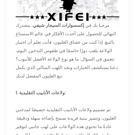
مرحبا بك في
إكسسوارات السيجار شيفي
، مصدرك
النهائي للحصول على أحدث الأفكار في عالم الاستمتاع
بالتبغ. إذا كنت من عشاق الغليون، فأنت تعلم أن اختيار
الولاعة يلعب دورًا حاسمًا في طقوس التدخين. اليوم،
نتعمق في السؤال: ما هو نوع الولاعة الأفضل للأنبوب؟
دعنا نستكشف الخيارات ونجد اللهب المثالي الذي يكمل
تبغ الغليون المفضل لديك.
1. ولاعات الأنابيب التقليدية:
تم تصميم ولاعات الأنابيب التقليدية خصيصًا لمدخني
الغليون، وتتميز ببنية فريدة تسمح بإضاءة سهلة ودقيقة.
عادةً ما تحتوي هذه الولاعات على لهب جانبي لتوفير
زاوية مائلة للوعاء دون حرق الحافة. تصميمها المريح