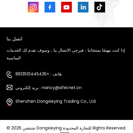
اتصل بنا
إذا كنت مهتمًا بمنتجاتنا ، فيرجى الاتصال بنا ، وسوف نقدم لك الخدمات
المناسبة
هاتف : +8613510445435
بريد إلكتروني : nancy@xifei.net.cn
Shenzhen Dongxieying Trading Co., Ltd.
© 2026 شنتشن Dongxieying للتجارة المحدودة Rights Reserved.