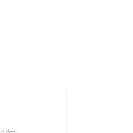
اشترك الآن للحصول على كتالوج المنتجات المحدثة لملحقات السيجار.