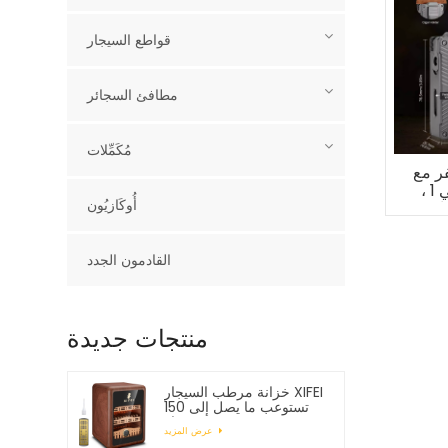
قواطع السيجار
مطافئ السجائر
مُكَمِّلات
ر مع
ولاعة سيجار 5 في 1 ،
أُوكَازيُون
القادمون الجدد
منتجات جديدة
خزانة مرطب السيجار XIFEI
تستوعب ما يصل إلى 150
سيجار
عرض المزيد