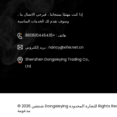
إذا كنت مهتمًا بمنتجاتنا ، فيرجى الاتصال بنا ،
وسوف نقدم لك الخدمات المناسبة
هاتف : +8613510445435
بريد إلكتروني : nancy@xifei.net.cn
Shenzhen Dongxieying Trading Co.,
Ltd.
Rights Reserved. Po
مدعومة