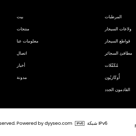
المرطبات
بيت
ولاعات السيجار
منتجات
قواطع السيجار
معلومات عنا
مطافئ السجائر
اتصال
مُكَمِّلات
أخبار
أُوكَازيُون
مدونة
القادمون الجدد
شبكة IPv6
© 2026 شنتشن Dongxieying للتجارة المحدودة wered by dyyseo.com