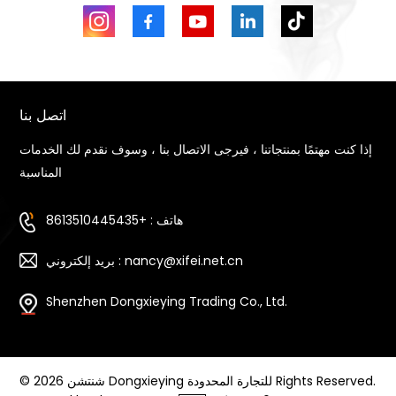
اتصل بنا
إذا كنت مهتمًا بمنتجاتنا ، فيرجى الاتصال بنا ، وسوف نقدم لك الخدمات
المناسبة
هاتف : +8613510445435
بريد إلكتروني : nancy@xifei.net.cn
Shenzhen Dongxieying Trading Co., Ltd.
© 2026 شنتشن Dongxieying للتجارة المحدودة Rights Reserved.