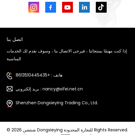
اتصل بنا
إذا كنت مهتمًا بمنتجاتنا ، فيرجى الاتصال بنا ، وسوف نقدم لك الخدمات
المناسبة
هاتف : +8613510445435
بريد إلكتروني : nancy@xifei.net.cn
Shenzhen Dongxieying Trading Co., Ltd.
© 2026 شنتشن Dongxieying للتجارة المحدودة Rights Reserved.