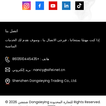
اتصل بنا
إذا كنت مهتمًا بمنتجاتنا ، فيرجى الاتصال بنا ، وسوف نقدم لك الخدمات
المناسبة
هاتف : +8613510445435
بريد إلكتروني : nancy@xifei.net.cn
Shenzhen Dongxieying Trading Co., Ltd.
© 2026 شنتشن Dongxieying للتجارة المحدودة Rights Reserved.