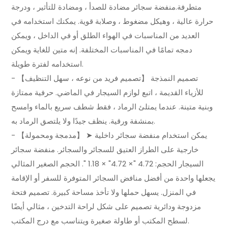
متطرفة.منفضة سجائر مضادة للصدأ ، ومضادة للتأثير ، ودرجة
حرارة عالية ، وهيكل مضغوط ، وصلابة قوية. يمكنك استخدامه في
العديد من المناسبات في الهواء الطلق أو في الداخل ، ويمكن
دمجه تمامًا في المناسبات المختلفة. إنه متين للغاية ويمكن
استخدامه لفترة طويلة.
- 【تصميم فريد من نوعه ، سهل التنظيف】 تصميم النمذجة
للأزياء القديمة ، اتبع لوازم السيجار في الماضي. حرفية ممتازة
وبنية متينة. عندما يمتلئ الرماد ، فقط شطف سريع بالماء وامسح
بمنشفة ورقية. ينظف جيدًا ولا يلتصق الرماد به.
- 【مدمجة ومحمولة】 ➤ يمكن استخدام منفضة سجائر داخلية
خارجية على الطراز العتيق للسجائر والسجائر. منفضة سجائر
السيجار الحجم: 4.72 "× 4.72" × 1.18 ". الحجم الصغير المثالي
يجعلها واحدة من أفضل منافض السجائر المتوفرة للسفر أو الإقامة
في المنزل. يسهل حملها ولا تأخذ مساحة كبيرة. تصميم فتحة
مزدوجة ودائرية تصميم على شكل لراحة التدخين ، مثالي أيضًا
لسطح المكتب أو طاولة صغيرة ويتناسب مع درج المكتب.