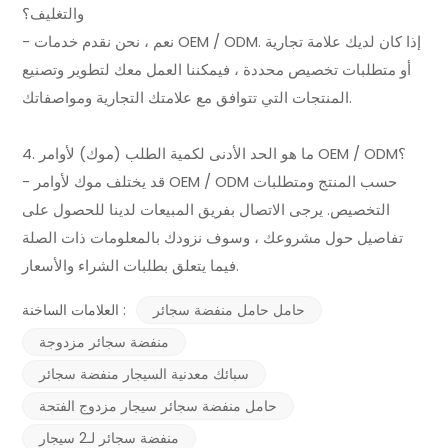
والتغليف؟
- نعم ، نحن نقدم خدمات OEM / ODM. إذا كان لديك علامة تجارية
أو متطلبات تخصيص محددة ، فيمكننا العمل معك لتطوير وتصنيع
المنتجات التي تتوافق مع علامتك التجارية ومواصفاتك.
4. ما هو الحد الأدنى لكمية الطلب (موك) لأوامر OEM / ODM؟
- قد يختلف موك لأوامر OEM / ODM حسب المنتج ومتطلبات
التخصيص. يرجى الاتصال بفريق المبيعات لدينا للحصول على
تفاصيل حول مشروعك ، وسوف نزودك بالمعلومات ذات الصلة
فيما يتعلق بطلبات الشراء والأسعار.
حامل حامل منفضة سجائر
العلامات الساخنة :
منفضة سجائر مزدوجة
سبائك معدنية السيجار منفضة سجائر
حامل منفضة سجائر سيجار مزدوج الفتحة
منفضة سجائر لـ2 سيجار