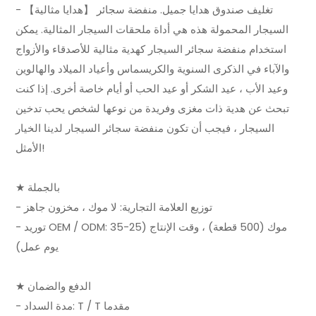
- 【هدايا مثالية】 تغليف صندوق هدايا جميل. منفضة سجائر
السيجار المحمولة هذه هي أداة ملحقات السيجار المثالية. يمكن
استخدام منفضة سجائر السيجار كهدية مثالية للأصدقاء والأزواج
والآباء في الذكرى السنوية والكريسماس وأعياد الميلاد والهالوين
وعيد الأب ، عيد الشكر أو عيد الحب أو أيام خاصة أخرى. إذا كنت
تبحث عن هدية ذات مغزى وفريدة من نوعها لشخص يحب تدخين
السيجار ، فيجب أن تكون منفضة سجائر السيجار لدينا الخيار
الأمثل!
★ بالجملة
- توزيع العلامة التجارية: لا موك ، مخزون جاهز
- توريد OEM / ODM: موك (500 قطعة) ، وقت الإنتاج (25-35
يوم عمل)
★ الدفع والضمان
- مدة السداد: T / T مقدما