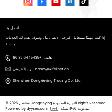
اتصل بنا
إذا كنت مهتمًا بمنتجاتنا ، فيرجى الاتصال بنا ، وسوف نقدم لك الخدمات
المناسبة
هاتف : +8613510445435
بريد إلكتروني : nancy@xifei.net.cn
Shenzhen Dongxieying Trading Co., Ltd.
© 2026 شنتشن Dongxieying للتجارة المحدودة Rights Reserved.
شبكة IPv6 مدعومة
Powered by dyyseo.com