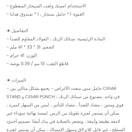
- الاستخدام: امسك ولقب السيجار المقطوع
- العبوة: 1 * حامل سيجار ، 1 * صندوق هدايا
★ التفاصيل
- المادة الرئيسية: سبائك الزنك ، الفولاذ المقاوم للصدأ
- الحجم: 31 * 33 * 41 ملم
- الوزن: 41 جرام
- قاطع الثقب: 10 مم / 0.39 بوصة
★ الميزات
- حامل متين متعدد الأغراض - يجمع بشكل مثالي بين CIGAR
STAND و CIGAR PUNCH في واحد. مصنوع من سبائك الزنك ،
قوي ومتين ، مضاد للصدأ ، مضاد للتأثير ، ليس من السهل كسره ،
يمكن أن يستمر لفترة طويلة من الزمن. لمسة نهائية سوداء غير
لامعة نظيفة وأنيقة ، وتشعر بالصلابة في يدك أيضًا. تصميم أخدود
السطح ، غير قابل للانزلاق وسهل الإمساك ، يمكن أن يستمر لفترة