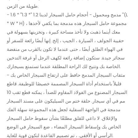
طويلة من الزمن.
- مدمج ومحمول - أحجام حامل السيجار لدينا 1.2 "* 1.3" * 1.6 "(L
* W * H) ، مجموعة حامل السيجار هذه مدمجة بما يكفي لأخذها
معك أينما ذهبت ولا تأخذ مساحة كبيرة ، وتخزينها بسهولة في
حقيبة الجولف ، السيارة ، الجيب ، إلخ. إنها أيضًا رائعة للسفر أو
في الهواء الطلق أيضًا ، حتى عندما لا تكون بالقرب من منفضة
سجائر جيدة. ستكون إضافة رائعة لكهف الرجل أو غرفة التدخين
الخاصة بك وتتيح لك الراحة المطلقة عندما تستمتع بسيجارك.
- مثقاب السيجار المدمج حافظ على ارتفاع السيجار الخاص بك
قليلاً باستخدام أداة السيجار المصممة خصيصًا للوظيفة. قاطع
السيجار المصنوع من الفولاذ المقاوم للصدأ ، يمكنه قطع ثقب 10
مم في أي سيجار. حلقة ختم من السيليكون على مسند السيجار
مدمجة في الواجهة السفلية لجعل هذه المجموعة سهلة الفك
والإغلاق. لا داعي للقلق مطلقًا بشأن سقوط حامل السيجار
الخاص بك وإسقاط السيجار المضاء ، ضع السيجار في الوضع
الرأسي أو الأفقي. ، تم تصميم القاعدة لتكون قوية للغاية.