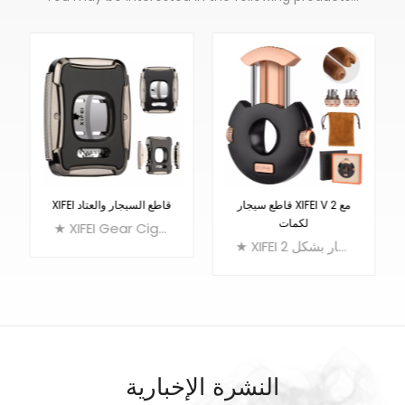
قاطع سيجار XIFEI V مع 2
XIFEI قاطع السيجار والعتاد
لكمات
★ XIFEI Gear Cigar Cutter الفولاذ المقاوم للصدأ ، تقطيع ما يصل إلى 60 سيجار مقياس الحلقات
★ XIFEI 2 في 1 قاطع سيجار: قاطع سيجار بشكل V + 2 اللكمات السيجار
النشرة الإخبارية