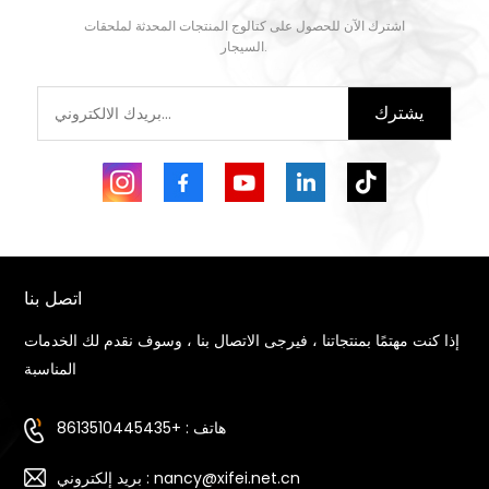
يتعلم أكثر
اشترك الآن للحصول على كتالوج المنتجات المحدثة لملحقات
يتعلم أكثر
السيجار.
يشترك
اتصل بنا
إذا كنت مهتمًا بمنتجاتنا ، فيرجى الاتصال بنا ، وسوف نقدم لك الخدمات
المناسبة
هاتف : +8613510445435
بريد إلكتروني : nancy@xifei.net.cn