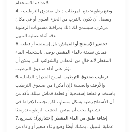
لإعداده للاستخدام.
4. وضع رطوبة
: ضع المرطاب داخل صندوق الترطيب ،
ويفضل أن يكون بالقرب من الجزء العلوي أو في مكان
مركزي. سيسمح لك ذلك بمراقبة مستويات الرطوبة
بدقة أثناء عملية التتبيل.
5. تحضير الإسفنج أو القماش
: بلل إسفنجة أو قطعة
قماش نظيفة بالماء المقطر. يوصى باستخدام الماء
المقطر لأنه خالٍ من المعادن والشوائب التي يمكن أن
تؤثر على أداء صندوق الترطيب.
6. ترطيب صندوق الترطيب
: امسح الجدران الداخلية
والأرفف والصينية (إن أمكن) من صندوق الترطيب
باستخدام قطعة إسفنجية أو قطعة قماش مبللة. تأكد من
أن الأسطح رطبة بشكل متساوٍ ، لكن تجنب الإفراط في
تشبعها. يجب أن يمتص الخشب الرطوبة تدريجيًا.
7. إضافة طبق من الماء المقطر (اختياري).
: لتسريع
عملية التتبيل ، يمكنك أيضًا وضع وعاء صغير أو وعاء من