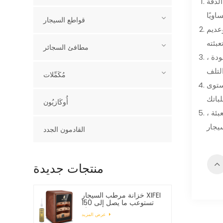
لدقة
قواطع السيجار
وعديم
مطافئ السجائر
ودة ،
مُكَمِّلات
ستوى
أُوكَازيُون
بئة ،
القادمون الجدد
منتجات جديدة
خزانة مرطب السيجار XIFEI
تستوعب ما يصل إلى 150
سيجار
عرض المزيد