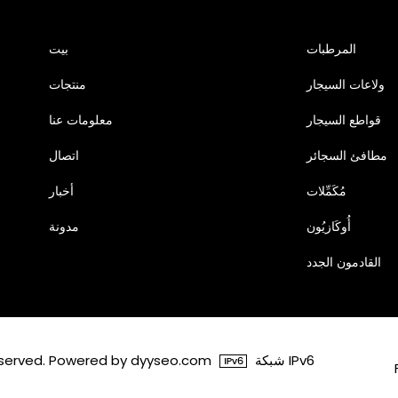
المرطبات
بيت
ولاعات السيجار
منتجات
قواطع السيجار
معلومات عنا
مطافئ السجائر
اتصال
مُكَمِّلات
أخبار
أُوكَازيُون
مدونة
القادمون الجدد
شبكة IPv6
© 2026 شنتشن Dongxieying للتجارة المحدودة wered by dyyseo.com