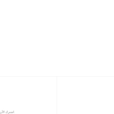
اشترك الآن للحصول على كتالوج المنتجات المحدثة لملحقات السيجار.