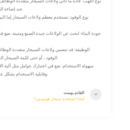
نوع اللهب: عادة ما تأتي ولاعات السيجار متعددة الوظائف
عند إضاءة السيجار ، في حين أن ولاعات اللهب المتعددة يمكن أن توفر لهبًا أكبر وأكثر تساويًا.
نوع الوقود: تستخدم معظم ولاعات السيجار إما البوتان
الرائحة. تأكد من أن الولاعة تحتوي على خزان وقود موثوق به يسهل
جودة البناء: ابحث عن الولاعات جيدة الصنع ومتينة. ضع في 
الوظيفة: قد تتضمن ولاعات السيجار متعددة الوظائ
الوقود ، أو حتى لكمة السيجار المدمجة. قيّم الوظائف الإضافية وحدد ما إذا كانت تتوافق مع تفضيلاتك ومتطلباتك.
سهولة الاستخدام: ضع في اعتبارك عوامل مثل آلية الإش
وقابلية الاستخدام بشكل عام. يمكن للولاعة الموثوقة وسهلة الاستخدام أن تعزز تجربتك في تدخين السيجار.
القادم بوست
لماذا تستخدم سيجار هوميدور؟