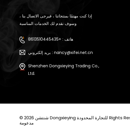
إذا كنت مهتمًا بمنتجاتنا ، فيرجى الاتصال بنا ،
وسوف نقدم لك الخدمات المناسبة
هاتف : +8613510445435
بريد إلكتروني : nancy@xifei.net.cn
Shenzhen Dongxieying Trading Co.,
Ltd.
Rights Reserved. Po
مدعومة