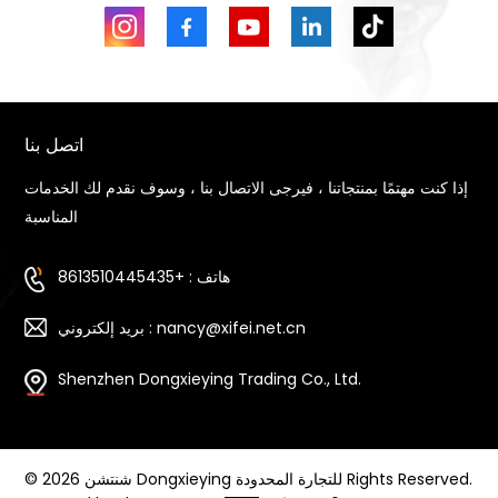
اتصل بنا
إذا كنت مهتمًا بمنتجاتنا ، فيرجى الاتصال بنا ، وسوف نقدم لك الخدمات
المناسبة
هاتف : +8613510445435
بريد إلكتروني : nancy@xifei.net.cn
Shenzhen Dongxieying Trading Co., Ltd.
© 2026 شنتشن Dongxieying للتجارة المحدودة Rights Reserved.