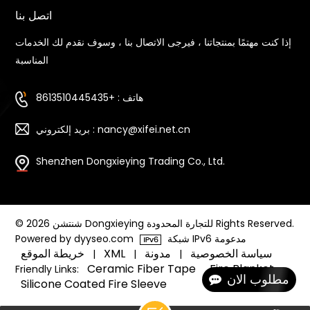
اتصل بنا
إذا كنت مهتمًا بمنتجاتنا ، فيرجى الاتصال بنا ، وسوف نقدم لك الخدمات
المناسبة
هاتف : +8613510445435
بريد إلكتروني : nancy@xifei.net.cn
Shenzhen Dongxieying Trading Co., Ltd.
© 2026 شنتشن Dongxieying للتجارة المحدودة Rights Reserved.
شبكة IPv6 مدعومة
Powered by dyyseo.com
سياسة الخصوصية
مدونة
XML
خريطة الموقع
|
|
|
Ceramic Fiber Tape
Fire Blanket
Friendly Links:
مطلوب الان
Silicone Coated Fire Sleeve