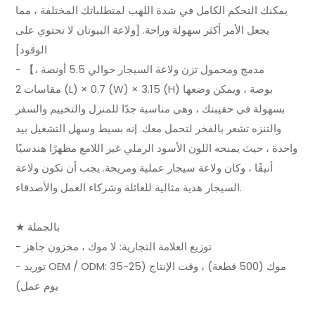
يمكنك التحكم الكامل في شدة اللهب لمتطلباتك المختلفة ، مما
يجعل الأمر أكثر سهولة وراحة. [ولاعة البيوتان لا تحتوي على
الوقود]
- 【مدمج ومحمول تزن ولاعة السيجار حوالي 5.5 أونصة ،
مقاسات 2 (L) × 0.7 (W) × 3.15 (H) بوصة ، ويمكن وضعها
بسهولة في حقيبتك ، وهي مناسبة جدًا للمنزل والتخييم والسفر
والتنزه تشعر بالفخر لتحمل معك. إنه بسيط وسهل التشغيل بيد
واحدة ، حيث يمنحه اللون الأسود الرملي غير اللامع مظهرًا هندسيًا
أنيقًا ، وكان ولاعة سيجار عملية ومريحة. يجب أن تكون ولاعة
السيجار هدية مثالية للعائلة وشركاء العمل والأصدقاء.
★ بالجملة
- توزيع العلامة التجارية: لا موك ، مخزون جاهز
- توريد OEM / ODM: موك (500 قطعة) ، وقت الإنتاج (25-35
يوم عمل)