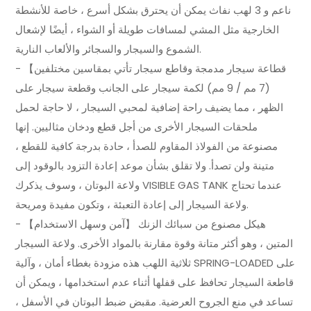
ناعم و 3 لهب نفاث يمكن أن يحترق بشكل أسرع ، خاصة للأنشطة
الخارجية مثل المشي لمسافات طويلة أو الشواء ، أيضًا لإشعال
الشموع والسيجار والسجائر والألعاب النارية.
- 【قطاعة سيجار مدمجة وقاطع سيجار تأتي بمقاسين مختلفين
(7 مم / 9 مم) لكمة سيجار على الجانب وقطعة سيجار على
الظهر ، مما يضيف راحة إضافية لمحبي السيجار ، لا حاجة لحمل
ملحقات السيجار الأخرى من أجل قطع ودخان مثاليين. إنها
مصنوعة من الفولاذ المقاوم للصدأ ، حادة بدرجة كافية للقطع ،
متينة ولن تصدأ. ولا تقلق بشأن موعد إعادة التزود بالوقود إلى
ولاعة البوتان ، وسوف يذكرك VISIBLE GAS TANK عندما تحتاج
ولاعة السيجار إلى إعادة التعبئة ، وتكون مفيدة ومريحة.
- 【آمن وسهل الاستخدام】 هيكل مصنوع من سبائك الزنك
المتين ، وهو أكثر متانة وقوة مقارنة بالمواد الأخرى. ولاعة السيجار
ثلاثية اللهب هذه مزودة بغطاء أمان ، وآلية SPRING-LOADED على
قاطعة السيجار تحافظ على قفلها أثناء عدم استخدامها ، ويمكن أن
تساعد في منع الجروح العرضية. مقبض ضبط البوتان في الأسفل ،