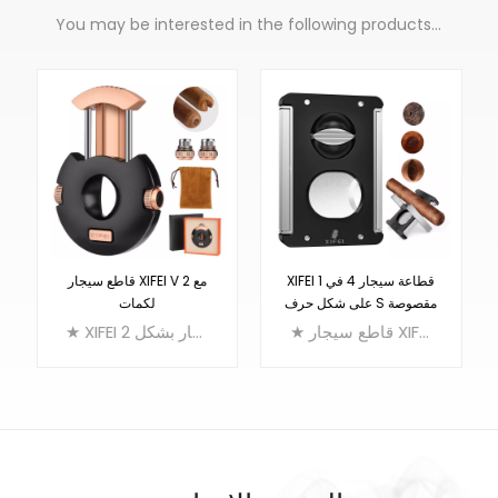
You may be interested in the following products...
XIFEI قطاعة سيجار 4 في 1
قاطع سيجار XIFEI V مع 2
على شكل حرف S مقصوصة
لكمات
على شكل حرف V بحامل
★ قاطع سيجار XIFEI 4 في 1: قاطع مستقيم + قاطع V + مثقاب سيجار + حامل سيجار
★ XIFEI 2 في 1 قاطع سيجار: قاطع سيجار بشكل V + 2 اللكمات السيجار
مثقب