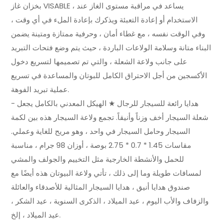
بخزان غاز VISABLE ، يساعد في مراقبة مستوى الغاز عند
الاستخدام أو إعادة التعبئة ويذكرك بإعادة الملء في أي وقت ،
وفي الوقت نفسه ، مع غطاء أمان ، وحرفية ممتازة ومتينة يضمن
البناء متانة وسلامة الولاعات الباردة ، حيث يتم وضع فتحات التبريد
على جانب ولاعة الشعلة ، والتي تم تصميمها لتسريع دخول
الأكسجين من أجل الاحتراق الكامل للبوتان والمساعدة في تسريع
عملية تبريد الفوهة.
- هدايا رائعة للسيجار للرجال ★ الهيكل المعدني بالكامل يجعل
شعلة السيجار أخف وزناً وأنيقاً. تجمع ولاعة السيجار هذه بين لكمة
السيجار وحامل السيجار في واحد ، وهو مريح للغاية وعملي.
مقاسات 1.45 * 0.7 * 2.75 بوصة ، أوزان 98 جرام ، مناسبة
للحمل والأنشطة الخارجية مثل التخييم والجولف والمشي
لمسافات طويلة وما إلى ذلك ، تأتي ولاعة البيوتان هذه أيضًا مع
صندوق هدايا أنيق ، هدايا السيجار المثالية للأصدقاء والعائلة
والزفاف والأب اليوم ، عيد الميلاد ، الذكرى السنوية ، عيد الشكر ،
عيد الميلاد ، إلخ.