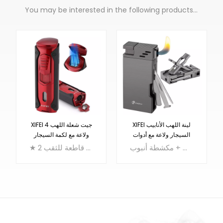
You may be interested in the following products...
XIFEI لينة اللهب الأنابيب
XIFEI 4 جيت شعلة اللهب
السيجار ولاعة مع أدوات
ولاعة مع لكمة السيجار
الأنابيب
ولاعة سيجار أنبوبية متعددة الوظائف 5 في 1: ولاعة لهب ناعمة + حامل أنبوب + إبرة أنبوب + مكبس أنبوب + مكشطة أنبوب
★ 2 في 1 ولاعة سيجار متعددة الوظائف: ولاعة شعلة رباعية + قاطعة للثقب