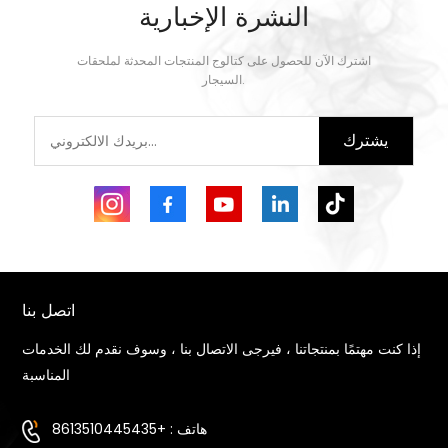
النشرة الإخبارية
يتعلم أكثر
يتعلم أكثر
اشترك الآن للحصول على كتالوج المنتجات المحدثة لملحقات
السيجار.
يشترك
اتصل بنا
إذا كنت مهتمًا بمنتجاتنا ، فيرجى الاتصال بنا ، وسوف نقدم لك الخدمات
المناسبة
هاتف : +8613510445435