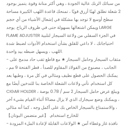
من سبائك الزنك عالية الجودة ، وهي أكثر متانة وقوة. يتميز بوجود
2 شعلة تطلق لهبًا أزرق قويًا ، تمنحك قاعدة اللهب الكبيرة مساحة
سطح أوسع لا توجد بها مشكلة في إشعال الأشياء من أي حجم
ويمكن اشتعالها بسهولة حتى في ظروف الرياح. يوجد LARGE
FLAME ADJUSTER في الجزء السفلي من ولاعة السيجار لتلبية
احتياجاتك ، لا داعي للقلق بشأن استخدام الأدوات لضبط شدة
اللهب ، ويسهل ضبطه بيد واحدة.
- مثقاب السيجار وحامل السيجار ★ مع قاطع ثقب حاد مدمج على
الجانب ، مصنوع من الفولاذ المقاوم للصدأ ، قطر الفتحة 9 مم ،
يمكنك الحصول على قطع نظيف ومثالي في كل مرة ، وطيها بعد
كل استخدام. تأتي ولاعات الشعلة الخاصة بنا للتدخين أيضًا مع
CIGAR HOLDER ، ويبلغ عرض حامل السيجار 2 سم / 0.78 بوصة
، ويمكنك وضع سيجارك الذي لا يزال مضاءًا أثناء القيام بشيء آخر
، والاستمتاع بالسيجار الخاص بك على أكمل وجه ، كما أنه مثالي
للخارج استخدام. 【غير متضمن البوتان】
- نافذة غاز وغطاء آمن ★ الولاعات القابلة لإعادة الملء المزودة