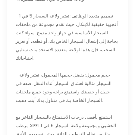
- تصميم متعدد الوظائف: تعتبر ولاعة السيجار 5 في 1
أعجوبة حقيقية للابتكار، حيث تقدم مجموعة من ملحقات
السيجار الأساسية في جهاز واحد مدمج. سواء كنت
بحاجة إلى إشعال السيجار الخاص بك، أو قطعه، أو تعزيز
السحب، فإن هذه الولاعة متعددة الاستخدامات ستلبي
احتياجاتك.
- حجم محمول: بفضل حجمها المحمول، تعتبر ولاعة
السيجار مثالية لعشاق السيجار أثناء التنقل. ضعه في
جيبك أو حقيبتك واستمتع براحة وجود جميع ملحقات
السيجار الخاصة بك في متناول يدك أينما ذهبت.
استمتع بأقصى درجات الاستمتاع بالسيجار الفاخر مع
مرطب XIFEI الخشبي ومجموعة ولاعة السيجار 5 في 1.
بدءًا من نظام الترطيب الفائق وحتى تصميمها الأنيق