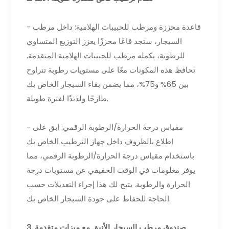
- قاعدة محززة ومرطب للحبيبات الهلامية: داخل مرطب
السيجار، ستجد قاعًا محززًا يعزز التوزيع المتساوي
للرطوبة، يكمله مرطب للحبيبات الهلامية المتقدمة.
تحافظ هذه المكونات معًا على مستويات رطوبة تتراوح
بين 65% و75%، مما يضمن بقاء السيجار الخاص بك
طازجًا ولذيذًا لفترة طويلة.
- مقياس درجة الحرارة/الرطوبة الرقمي: ابق على
اطلاع بالظروف داخل جهاز الترطيب الخاص بك
باستخدام مقياس درجة الحرارة/الرطوبة الرقمي، مما
يوفر معلومات في الوقت الحقيقي عن مستويات درجة
الحرارة والرطوبة. يتيح لك هذا إجراء التعديلات حسب
الحاجة للحفاظ على جودة السيجار الخاص بك.
3. صندوق مرطب السيجار الأنيق مع ميزات متقدمة