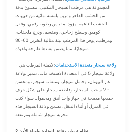
المجموعة هي مرطب السيجار المكتبي، مصنوع بدقة
من الخشب الفاخر ومزين بلمسة نهائية من حبيبات
الخشب الناعمة. مزود بمقياس رطوبة رقمي، وقفل
كومبو، وسطح زجاجي، ومقسم، ودرج ملحقات،
ومرطب، يوفر هذا المرطب بيئة مثالية لتخزين 60-80
سيجارًا، مما يضمن بقاءها طازجة ولذيذة.
ولاعة سيجار متعددة الاستخدامات
: تكملة المرطب هي
-
ولاعة سيجار 5 في 1 متعددة الاستخدامات، تتميز بولاعة
غاز البيوتان، وحامل سيجار، ومثقاب سيجار، ومحسن
سحب السيجار، وقاطعة سيجار على شكل حرف V -
جميعها مدمجة في جهاز واحد أنيق ومحمول. سواء كنت
في المنزل أو أثناء التنقل، تضمن ولاعة السيجار هذه
تجربة سيجار شاملة ومرتفعة.
2. نظام ترطيب فائق لنضارة طويلة الأمد