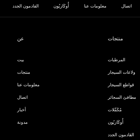
اتصال
معلومات عنا
أُوكَازيُون
القادمون الجدد
منتجات
عن
المرطبات
بيت
ولاعات السيجار
منتجات
قواطع السيجار
معلومات عنا
مطافئ السجائر
اتصال
مُكَمِّلات
أخبار
أُوكَازيُون
مدونة
القادمون الجدد