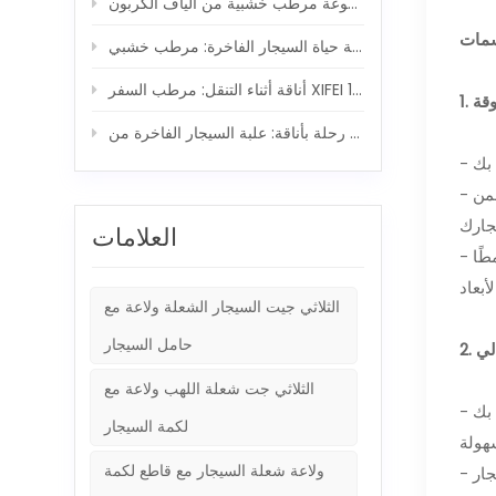
ر مدمجة 5 في 1
طب السفر XIFEI ومجموعة ولاعة السيجار 5 في 1
ة: علبة السيجار الفاخرة من XIFEI ورفيق الشعلة القوي
- الجزء الداخلي مبطن بقشرة خشب الأرز الإسباني وبطانة من الخشب الصلب، المعروفة بمقاومتها للرطوبة ومقاومة الضغط، مما يضمن
العلامات
- الجزء السفلي من اللباد المخملي الأسود المقاوم للخدش يحمي المرطب من الاحتكاك أو التلف، بينما تضيف الأقدام المستقلة نمطًا
الثلاثي جيت السيجار الشعلة ولاعة مع
حامل السيجار
الثلاثي جت شعلة اللهب ولاعة مع
- يأتي المرطب مزودًا بمقياس رطوبة مدمج قابل للتعديل في الأعلى، مما يسمح لك بمراقبة مستويات الرطوبة في السيجار الخاص بك
لكمة السيجار
ولاعة شعلة السيجار مع قاطع لكمة
- يتم تضمين جهاز ترطيب للحفاظ على الرطوبة النسبية ضمن النطاق المثالي من 65% إلى 75%، مما يضمن النشر المثالي للسيجار