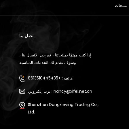
منتجات
اتصل بنا
إذا كنت مهتمًا بمنتجاتنا ، فيرجى الاتصال بنا ،
وسوف نقدم لك الخدمات المناسبة
هاتف : +8613510445435
بريد إلكتروني : nancy@xifei.net.cn
Shenzhen Dongxieying Trading Co.,
Ltd.