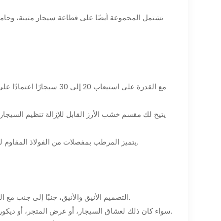
- يتميز المرطب بمفصلات من الفولاذ المقاوم للصدأ ومحامل دوارة من الفولاذ، مما يسمح بفتح سلس وسهل بزاوية 90 درجة.
- التصميم الأنيق والأنيق، جنبًا إلى جنب مع التكوين الغني والتعبئة المثالية، يجعل مجموعة المرطب هذه خيارًا مثاليًا للهدايا.
- سواء كان ذلك لعشاق السيجار، أو عرض المتجر، أو ديكور المنزل، فإن مجموعة هدايا المرطب الفاخرة هذه ستكون محل تقدير الجميع.