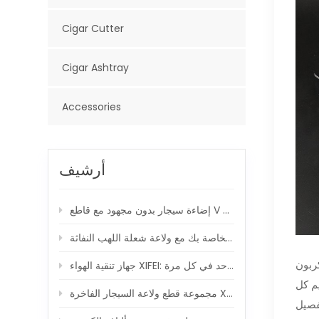
Cigar Cutter
Cigar Ashtray
Accessories
أرشيف
إضاءة سيجار بدون مجهود مع قاطع V محمل بنابض
جهاز تنقية الهواء XIFEI: خلق جو صديق للسيجار ، نفس واحد في كل مرة
يم كل
رة XIFEI: ارفع لحظات السيجار الخاصة بك