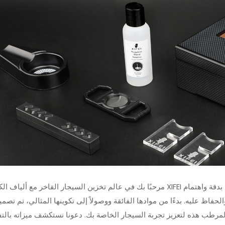
أحدث ثورة في تجربة السيجار الخاصة بك مع ولاعة شعلة اللهب النفاثة XIFEI 3
دقة واهتمام
مرحبًا بك في عالم تخزين السيجار الفاخر مع ألياف الكربون XIFEI
لحفاظ عليه. بدءًا من موادها الفائقة ووصولاً إلى تكوينها المثالي، تم تصم
مجموعة قطع ولاعة السيجار الفاخ