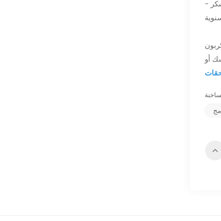
- مرطب السيجار المصنوع من خشب الأرز هو الهدية المثالية للأصدقاء والأزواج والآباء والأصدقاء في المناسبات الخاصة مثل عيد الشكر
وادها
ك أو
مج