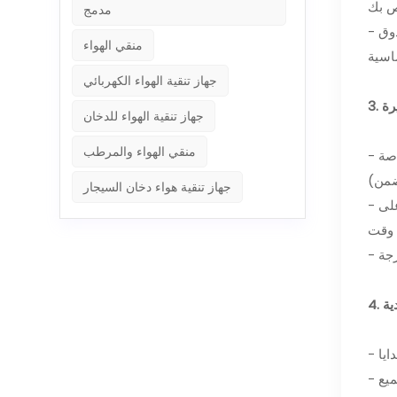
مدمج
- تشتمل المجموعة أيضًا على قطاعة سيجار متينة، وحامل سيجار أكريليك، ومنفضة سجائر خاصة، وزجاجة تحتوي على محلول صندوق
منقي الهواء
جهاز تنقية الهواء الكهربائي
جهاز تنقية الهواء للدخان
منقي الهواء والمرطب
- مع القدرة على استيعاب 20 إلى 30 سيجارًا اعتمادًا على مقياس الحلقة، يوفر هذا المرطب مساحة واسعة لمجموعة السيجار الخاصة
جهاز تنقية هواء دخان السيجار
- يتيح لك مقسم خشب الأرز القابل للإزالة تنظيم السيجار الخاص بك دون عناء، بينما يمكّنك الزجاج عالي الشفافية الموجود في الأعلى