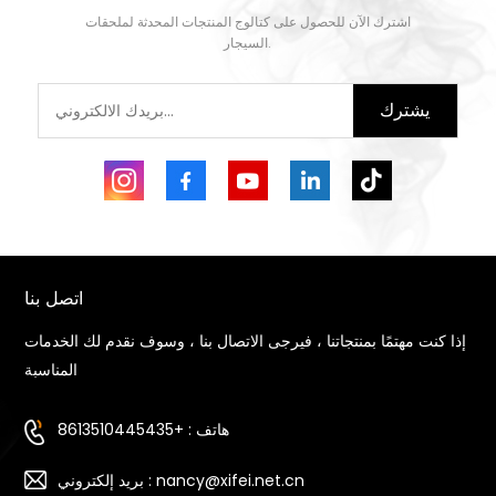
اشترك الآن للحصول على كتالوج المنتجات المحدثة لملحقات
السيجار.
يشترك
اتصل بنا
إذا كنت مهتمًا بمنتجاتنا ، فيرجى الاتصال بنا ، وسوف نقدم لك الخدمات
المناسبة
هاتف : +8613510445435
بريد إلكتروني : nancy@xifei.net.cn