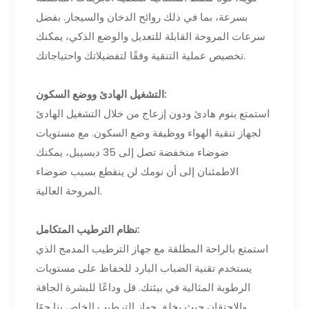
بسرعة، بما في ذلك روائح الدخان والسيجار. بفضل
سرعات المروحة القابلة للتعديل والوضع الذكي، يمكنك
تخصيص عملية التنقية وفقًا لتفضيلاتك واحتياجاتك.
التشغيل الهادئ ووضع السكون:
استمتع بنوم هادئ ودون إزعاج من خلال التشغيل الهادئ
لجهاز تنقية الهواء ووظيفة وضع السكون. مع مستويات
ضوضاء منخفضة تصل إلى 35 ديسيبل، يمكنك
الاطمئنان إلى أن نومك لن ينقطع بسبب ضوضاء
المروحة العالية.
نظام الترطيب المتكامل:
استمتع بالراحة المطلقة مع جهاز الترطيب المدمج الذي
يستخدم تقنية الضباب البارد للحفاظ على مستويات
الرطوبة المثالية في بيئتك. قل وداعًا للبشرة الجافة
والاحتقان حيث يخلق جهاز الترطيب الخاص بنا جوًا