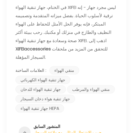
في الختام، جهاز تنقية الهواء XIFEI ليس مجرد جهاز - إنه
ترقية لأسلوب الحياة. بفضل ميزاته المتقدمة وتصميمه
المبتكر، فإنه يوفر الحل الأمثل للحفاظ على الهواء
النظيف والطازج في منزلك أو مكتبك. رحب ببيئة أكثر
صحة وسعادة مع جهاز تنقية الهواء XIFEI. اذهب إلى
للتحقق من المزيد من ملحقات
XIFEIaccessories
السيجار المؤهلة.
منقي الهواء
العلامات الساخنة :
جهاز تنقية الهواء الكهربائي
منقي الهواء والمرطب
جهاز تنقية الهواء للدخان
جهاز تنقية هواء دخان السيجار
جهاز تنقية الهواء HEPA
المنشور السابق
جرب الاشتعال المثالي مع ولاعة السيجار