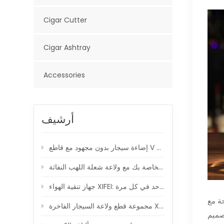
Cigar Cutter
Cigar Ashtray
Accessories
أرشيف
إضاءة سيجار بدون مجهود مع قاطع V محمل بنابض
جهاز تنقية الهواء XIFEI: خلق جو صديق للسيجار ، نفس واحد في كل مرة
رة XIFEI: ارفع لحظات السيجار الخاصة بك
تصميم