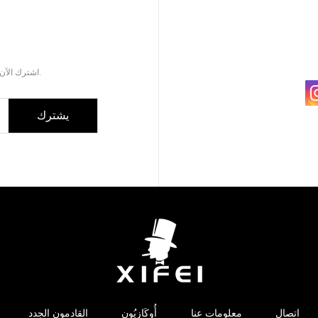
اشترك الآن للحصول على كتالوج المنتجات المحدثة لملحقات السيجار.
يشترك
اتصال
معلومات عنا
أُوكَازيُون
القادمون الجدد