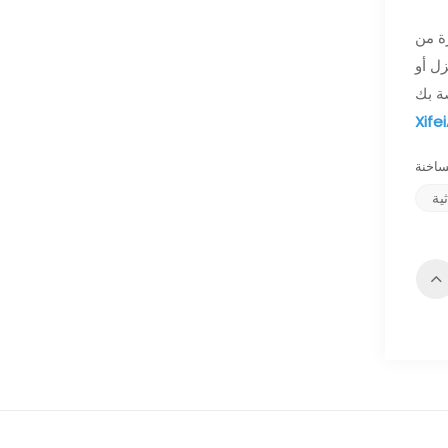
ع السيجار
ل أو
Xife
ية