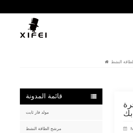
طاقة النشط
قائمة المدونة
يجار
بك
مولد فار ثابت
M
مرشح الطاقة النشط