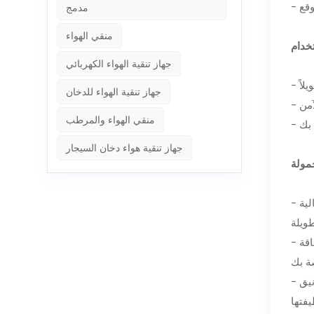
مدمج
منقي الهواء
جهاز تنقية الهواء الكهربائي
جهاز تنقية الهواء للدخان
منقي الهواء والمرطب
جهاز تنقية هواء دخان السيجار
- تزن فقط 5.5 أونصة وقياس 2 (طول) × 0.7 (عرض) × 3.15 (ارتفاع) بوصة، مجموعة قطع ولاعة السيجار هذه مدمجة ومحمولة، مثالية
- تصميم التشغيل بيد واحدة واللمسة النهائية باللون الأسود الرملي غير اللامع لا يجعلها عملية فحسب، بل تضيف أيضًا لمسة من الأناقة
- سواء كانت لنفسك أو كهدية للعائلة أو شركاء العمل أو الأصدقاء، فمن المؤكد أن هذه المجموعة ستثير إعجابك بتصميمها الأنيق