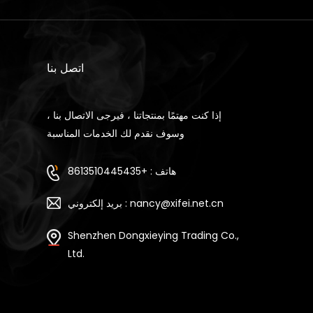
اتصل بنا
إذا كنت مهتمًا بمنتجاتنا ، فيرجى الاتصال بنا ،
وسوف نقدم لك الخدمات المناسبة
هاتف : +8613510445435
بريد إلكتروني : nancy@xifei.net.cn
Shenzhen Dongxieying Trading Co.,
Ltd.