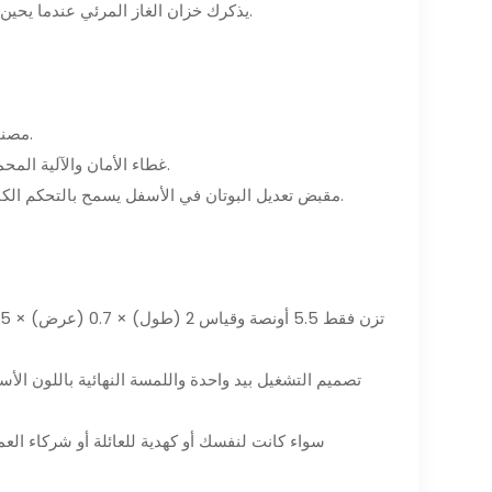
- يذكرك خزان الغاز المرئي عندما يحين وقت إعادة ملء قداحة البيوتان، مما يضمن عدم نفاد الوقود بشكل غير متوقع.
- مصنوعة من مادة سبائك الزنك القوية، هذه المجموعة متينة ومصممة لتدوم طويلاً.
- غطاء الأمان والآلية المحملة بنابض على قطاعة السيجار يمنعان القطع العرضي ويضمنان التعامل الآمن.
- مقبض تعديل البوتان في الأسفل يسمح بالتحكم الكامل في كثافة اللهب، مما يجعل من السهل تخصيص تجربة التدخين الخاصة بك.