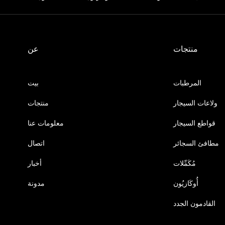
منتجات
عن
المرطبات
بيت
ولاعات السيجار
منتجات
قواطع السيجار
معلومات عنا
مطافئ السجائر
اتصال
مُكَمِّلات
أخبار
أُوكَازيُون
مدونة
القادمون الجدد