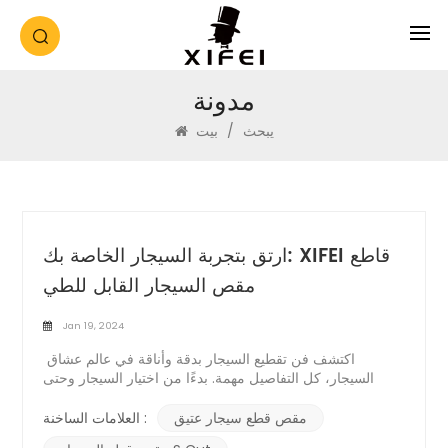
مدونة
يبحث
/
بيت
ارتق بتجربة السيجار الخاصة بك: XIFEI قاطع
مقص السيجار القابل للطي
Jan 19, 2024
اكتشف فن تقطيع السيجار بدقة وأناقة في عالم عشاق
السيجار، كل التفاصيل مهمة. بدءًا من اختيار السيجار وحتى
الملحقات المصاحبة له، يساهم كل عنصر في التجربة الشاملة.
شيفي مقص سيجار قابل للطي تجسد القاطع المزيج المثالي
مقص قطع سيجار عتيق
العلامات الساخنة :
من التصميم الكلاسيكي، والحرفية سهلة الاستخدام، والراحة