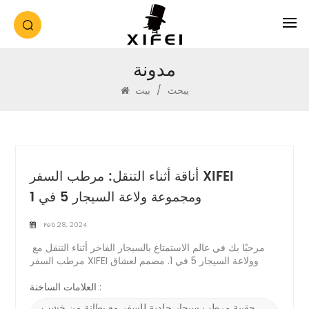
مدونة
يبحث
/
بيت
أناقة أثناء التنقل: مرطب السفر XIFEI
ومجموعة ولاعة السيجار 5 في 1
Feb 28, 2024
مرحبًا بك في عالم الاستمتاع بالسيجار الفاخر أثناء التنقل مع
مرطب السفر XIFEI وولاعة السيجار 5 في 1. مصمم لعشاق
السيجار الذين يطلبون أقصى درجات الأناقة والراحة والنضارة،
يضمن هذا الثنائي الديناميكي الحفاظ على سيجارك دائمًا بشكل
العلامات الساخنة :
مثالي وجاهز للمتعة، بغض النظر عن المكان الذي تأخذك إليه
حقيبة مرطب سيجار جلدية للسفر مع بطانة من خشب