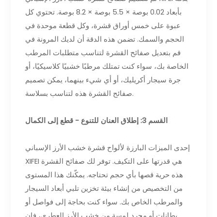
بأبعاد 0.02 بوصة × 5.5 بوصة × 8.2 بوصة. تحتوي كل
عبوة على خمس أوراق قشرة، وكل قطعة موحدة في
الحجم والسمك. تضمن هذه الدقة أن لديك المرونة في
قم بتعديل صفائح القشرة لتناسب متطلبات المرطب
الخاصة بك، سواء كنت تمتلك مرطبًا خشبيًا كلاسيكيًا، أو
جرة سيجار أكريليك، أو أي شيء بينهما، يمكن تصميم
صفائح القشرة هذه لتناسب بسلاسة.
القسم 3: إطلاق العنان للتنوع - قطع إلى الكمال
إحدى الميزات البارزة لألواح قشرة خشب الأرز الإسباني
XIFEI هي قدرتها على التكيف. توفر لك صفائح القشرة
هذه حرية قصها بأي حجم تحتاجه. يمكّنك هذا المستوى
من التخصيص من إنشاء بيئة تخزين تلبي أبعاد السيجار
والمرطب الخاص بك. سواء كنت بحاجة إلى فواصل أو
بطانات أو مجرد لمسة من خشب الأرز العطري، فإن