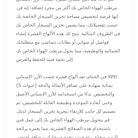
مرطب الهواء الخاص بك أكثر من مجرد إضافة؛ إنه فن.
إنها فرصة لتخصيص مساحة تخزين السيجار الخاصة بك
حسب تفضيلاتك، مما يضمن تخزين السيجار الخاص بك
في الظروف المثالية. تتيح لك هذه الألواح القشرة إنشاء
فواصل أو صواني أو بطانات تتماشى مع متطلباتك
الجمالية والوظيفية، مما يحول مرطب الهواء الخاص بك
إلى تحفة فنية للحفظ والعرض.
في الختام، تعد ألواح قشرة خشب الأرز الإسباني XIFEI
(5 عبوات) بمثابة شهادة على تضافر الأصالة والدقة
والتخصيص. بدءًا من استخدامه للأرز الإسباني الأصيل
وحتى أبعاده الموحدة وطبيعته القابلة للتخصيص، تم
تصميم كل جانب للارتقاء بتجربة تخزين السيجار لديك.
قم بتحويل مرطب الهواء الخاص بك إلى عمل فني
باستخدام هذه الصفائح القشرية، مما يغمره برائحة
التميز ويخلق بيئة حيث يتقدم سيجارك برشاقة. احتضن