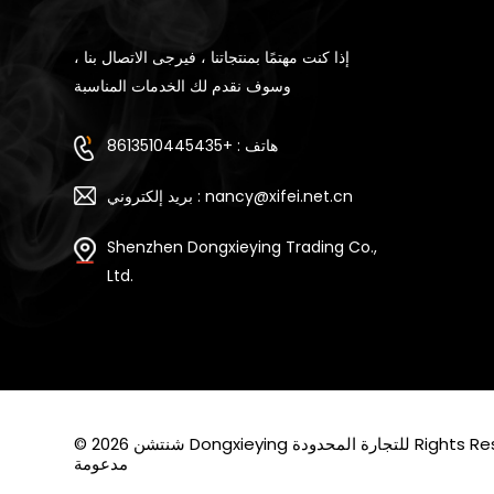
إذا كنت مهتمًا بمنتجاتنا ، فيرجى الاتصال بنا ،
وسوف نقدم لك الخدمات المناسبة
هاتف : +8613510445435
بريد إلكتروني : nancy@xifei.net.cn
Shenzhen Dongxieying Trading Co.,
Ltd.
Rights Reserved. Po
مدعومة