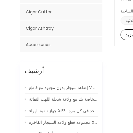
، وتوفر
- يوفر
Cigar Cutter
 مجهزة
ل وداعًا
اثية
لصدأ.-
Cigar Ashtray
دام: -
زيد
يمنعان
 تخصيص
Accessories
) بوصة، مجموعة قطع ولاعة
الأسود
فسك أو
احة مع
ميم كل جانب من جوانب هذه
أرشيف
الأنيق
إضاءة سيجار بدون مجهود مع قاطع V محمل بنابض
جهاز تنقية الهواء XIFEI: خلق جو صديق للسيجار ، نفس واحد في كل مرة
رة XIFEI: ارفع لحظات السيجار الخاصة بك