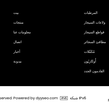
المرطبات
بيت
ولاعات السيجار
منتجات
قواطع السيجار
معلومات عنا
مطافئ السجائر
اتصال
مُكَمِّلات
أخبار
أُوكَازيُون
مدونة
القادمون الجدد
شبكة IPv6
© 2026 شنتشن Dongxieying للتجارة المحدودة wered by dyyseo.com