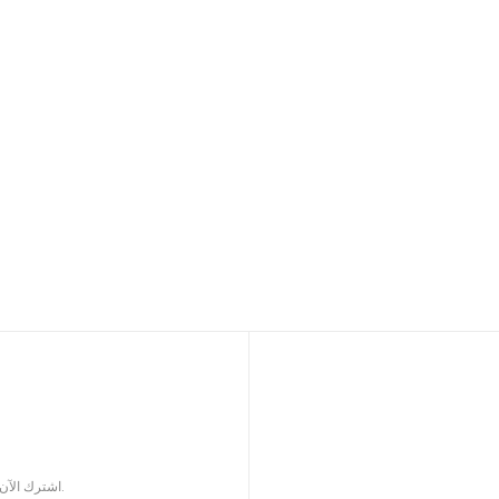
اشترك الآن للحصول على كتالوج المنتجات المحدثة لملحقات السيجار.