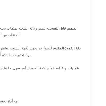
تصميم قابل للسحب
المثقاب من أجل الدقة والراحة. تضمن الميزة القابلة للسحب سلامة وطول عمر شفرة الثقب.
دقة الفولاذ المقاوم للصدأ
: تم تجهيز لكمة السيجار بشفرة
مرة. تعتبر هذه الدقة أمرًا ضروريًا للحصول على تجربة تدخين مثالية، مما يسمح بسحب سلس ومتسق.
عملية سهلة
: استخدام لكمة السيجار أمر سهل. ما عليك
لتعزيز متعة التدخين، تأتي ولاعات XIFEI Dual Single Torch مع أداة تحسين سحب السيجار: