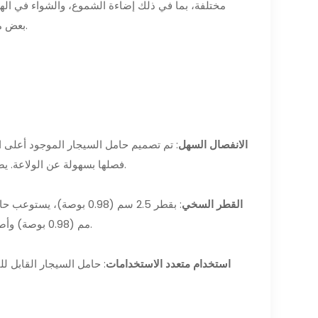
مختلفة، بما في ذلك إضاءة الشموع، والشواء في اله
بعض مهام اللحام. إنه الرفيق الحقيقي لأولئك الذين يقدرون تعدد الوظائف في أدواتهم.
الانفصال السهل
: تم تصميم حامل السيجار الموجود أعلى ال
فصلها بسهولة عن الولاعة. يضمن هذا التصميم المدروس أنه يمكنك استخدام حامل السيجار فقط عند الحاجة.
القطر السخي
مم (0.98 بوصة) وأصغر. سواء كنت تفضل السيجار الصغير أو القوي، فإن هذا الحامل يلبي احتياجاتك.
استخدام متعدد الاستخدامات
: حامل السيجار القابل 