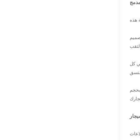
ر 7 مم (0.27 بوصة)، تم تصميم
في كل
بحجم