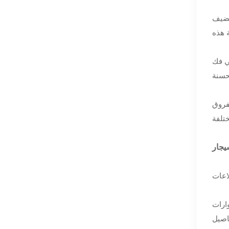
يضيف
 في فك
فروق
ارات