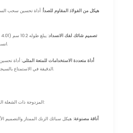
هيكل من الفولاذ المقاوم للصدأ
: أداة تحسين سحب السيج
تصميم شائك لفك الانسداد
:
انسداد السيجار بسهولة، مما يضمن تدفق هواء سلس ومتسق لتجربة تدخين محسنة.
أداة متعددة الاستخدامات للمتعة المثلى
: أداة تحسين
الدقيقة في الاستمتاع بالسيجار. طوله وتصميمه يجعله متعدد الاستخدامات، ويناسب أحجام السيجار المختلفة.
ولاعات XIFEI المزدوجة ذات الشعلة الفردية هي أكثر من مجرد إكسسوارات؛ إنها هدايا تترك انطباعًا دائمًا:
أناقة مصنوعة
: هيكل سبائك الزنك الممتاز والتصميم ا