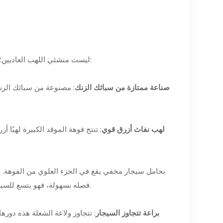
ولاعات XIFEI Dual Single Torch ليست منشئي اللهب العاديين؛ فهي أعجوبة متعددة الوظائف. إليكم السبب:
صناعة ممتازة من سبائك الزنك
: مصنوعة من سبائك الزنك 
لهب نفاث أزرق قوي
: تنتج فوهة الموقد الكبيرة لهبًا 
فصله بسهولة، فهو يتسع للسيجار بقطر صغير يصل إلى 25 ملم، مما يضيف عنصرًا من الراحة لعشاق السيجار.
براعة تتجاوز السيجار
: تتجاوز ولاعة الشعلة هذه دوره