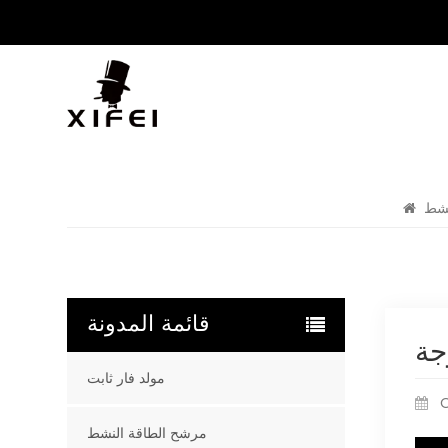
نشط
قائمة المدونة
مولد فار ثابت
O
مرشح الطاقة النشط