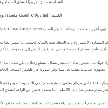
تخزين السيجار الفاخر: مجموعة مرطب خشبية من ألياف الكربون XIFEI
الشعلة هذه أمرًا ضروريًا لعشاق السيجار وغيرهم.
تجربة حياة السيجار الفاخرة: مرطب خشبي XIFEI مع ولاعة سيجا
القسم 1: إتقان ولاعة الشعلة متعددة الوظائف
أناقة أثناء التنقل: مر
رحلة بأناق
الممتازة، لا تتميز ولاعات الشعلة هذه بالمتانة فحسب، بل تتميز أيضًا ب
أنيق وأنيق. يضيف الجسم المعدني لمسة من الرقي إلى مجموعتك الأخف وزنًا.
أزرقًا قويًا، مما يضمن إضاءة السيجار بشكل متساوٍ وفعال. يمكن تعديل شدة 
بسهولة لتناسب تفضيلاتك، مما يوفر المرونة في طقوس السيجار الخاصة بك.
حامل سيجار مخفي
: جوهرة مخفية في التصميم، تتميز ولاعة الشعلة XIFEI بحامل سيجار مخفي يقع في الجزء العلوي من ا
ا كمجرد ملحق للسيجار. إنها أداة متعددة الاستخدامات يمكن استخدامها لأ