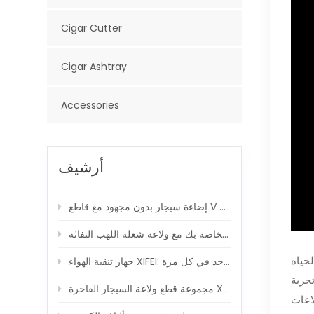
Cigar Cutter
Cigar Ashtray
Accessories
أرشيف
إضاءة سيجار بدون مجهود مع قاطع V محمل بنابض
جهاز تنقية الهواء XIFEI: خلق جو صديق للسيجار ، نفس واحد في كل مرة
جربة
رة XIFEI: ارفع لحظات السيجار الخاصة بك
اعات