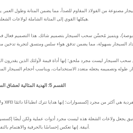
ار مصنوعة من الفولاذ المقاوم للصدأ، مما يضمن المتانة وطول العمر. 
هيكلها القوي إلى المتانة الشاملة لولاعات الشعلة هذه.
 يبلغ طوله 10.2 سم (4.01 بوصة)، ويتميز مُحسِّن سحب السيجار بتصميم شائك. هذا التصميم فعال
 سحب السيجار ليست مجرد ملحق؛ إنها أداة قيمة لأولئك الذين يقدرون ال
القسم 5: الهدية المثالية لعشاق السيجار
لأنيق يجعل ولاعات الشعلة هذه ليست مجرد أدوات عملية ولكن أيضًا إكسسو
أنيقة. إنها تعكس إحساسًا بالحرفية والاهتمام بالتفاصيل.