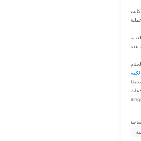
كانت
ناية
لكمة
خصًا
XIFEI
مة