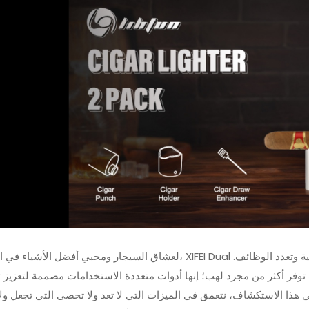
أحدث ثورة في تجربة السيجار الخاصة بك مع ولاعة شعلة اللهب النفاثة XIFEI 3
 وتعدد الوظائف.
لعشاق السيجار ومحبي أفضل الأشياء في الحياة، XIFEI Dual
توفر أكثر من مجرد لهب؛ إنها أدوات متعددة الاستخدامات مصممة لتعزيز ت
مجموعة قطع ولاعة السيجار الفاخ
في هذا الاستكشاف، نتعمق في الميزات التي لا تعد ولا تحصى التي تجعل ول