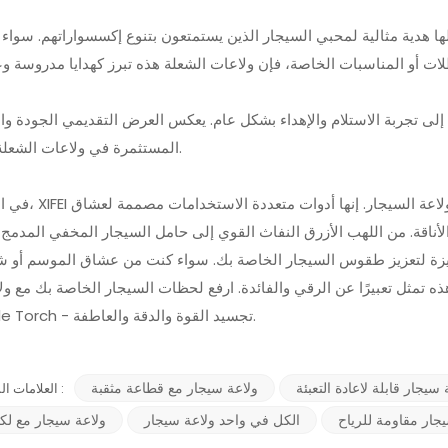
لها هدية مثالية لمحبي السيجار الذين يستمتعون بتنوع إكسسواراتهم. سواء 
إلى تجربة الاستلام والإهداء بشكل عام. يعكس العرض التقديمي الجودة والع
المستثمرة في ولاعات الشعلة هذه.
ولاعة السيجار. إنها أدوات متعددة الاستخدامات مصممة لعشاق
في الختام، XIFEI
الأناقة. من اللهب الأزرق النفاث القوي إلى حامل السيجار المخفي المدمج
يزة لتعزيز طقوس السيجار الخاصة بك. سواء كنت من عشاق الموسم أو ش
ل تعبيرًا عن الرقي والفائدة. ارفع لحظات السيجار الخاصة بك مع ولاعات  Dual
Single Torch - تجسيد القوة والدقة والعاطفة.
 سيجار قابلة لاعادة التعبئة
ولاعة سيجار مع قطاعة مثقبة
العلامات الساخنة :
جار مقاومة للرياح
الكل في واحد ولاعة سيجار
ولاعة سيجار مع لك