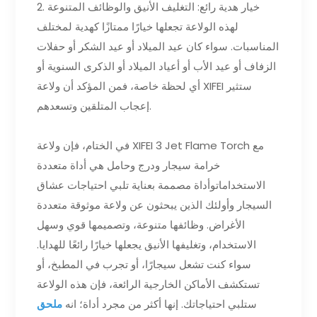
2. خيار هدية رائع: التغليف الأنيق والوظائف المتنوعة
لهذه الولاعة تجعلها خيارًا ممتازًا كهدية لمختلف
المناسبات. سواء كان عيد الميلاد أو عيد الشكر أو حفلات
الزفاف أو عيد الأب أو أعياد الميلاد أو الذكرى السنوية أو
أي لحظة خاصة، فمن المؤكد أن ولاعة XIFEI ستثير
إعجاب المتلقين وتسعدهم.
في الختام، فإن ولاعة XIFEI 3 Jet Flame Torch مع
خرامة سيجار ودرج وحامل هي أداة متعددة
الاستخداماتوأداة مصممة بعناية تلبي احتياجات عشاق
السيجار وأولئك الذين يبحثون عن ولاعة موثوقة متعددة
الأغراض. وظائفها متنوعة، وتصميمها قوي وسهل
الاستخدام، وتغليفها الأنيق يجعلها خيارًا رائعًا للهدايا.
سواء كنت تشعل سيجارًا، أو تجرب في المطبخ، أو
تستكشف الأماكن الخارجية الرائعة، فإن هذه الولاعة
ستلبي احتياجاتك. إنها أكثر من مجرد أداة؛ انه
ملحق