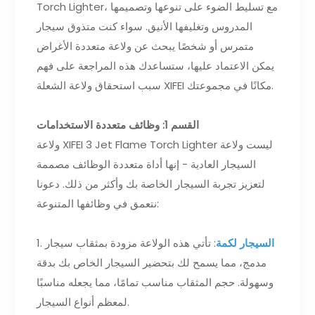
Torch Lighter، مع تسليط الضوء على تنوعها وتصميمها
المدروس وتغليفها الأنيق. سواء كنت متذوق سيجار
متمرس أو شخصًا يبحث عن ولاعة متعددة الأغراض
يمكن الاعتماد عليها، ستساعدك هذه المراجعة على فهم
سبب استحقاق ولاعة الشعلة XIFEI مكانًا في مجموعتك.
القسم 1: وظائف متعددة الاستخدامات
ولاعة XIFEI 3 Jet Flame Torch Lighter ليست ولاعة
السيجار العادية - إنها أداة متعددة الوظائف مصممة
لتعزيز تجربة السيجار الخاصة بك وأكثر من ذلك. دعونا
نتعمق في وظائفها المتنوعة:
السيجار لكمة
: تأتي هذه الولاعة مزودة بمثقاب سيجار
1.
مدمج، مما يسمح لك بتحضير السيجار الخاص بك بدقة
وسهولة. حجم المثقاب مناسب تمامًا، مما يجعله مناسبًا
لمعظم أنواع السيجار.