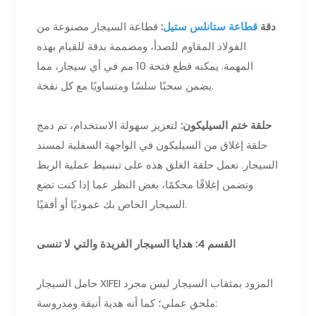
دقة
قطاعة ستانلس ستيل
:
قطاعة السيجار مصنوعة من
الفولاذ المقاوم للصدأ، ومصممة بدقة للقيام بهذه
المهمة. يمكنه قطع فتحة 10 مم في أي سيجار، مما
يضمن سحبًا سلسًا ومتساويًا مع كل نفخة.
حلقة ختم السيليكون:
لتعزيز سهولة الاستخدام، تم دمج
حلقة إغلاق من السيليكون في الواجهة السفلية لمسند
السيجار. تعمل حلقة الغلق هذه على تبسيط عملية الربط
وتضمن إغلاقًا محكمًا، بغض النظر عما إذا كنت تضع
السيجار الخاص بك عموديًا أو أفقيًا.
القسم 4: هدايا السيجار الفريدة والتي لا تنسى
حامل السيجار XIFEI المزود بمثقاب السيجار ليس مجرد
ملحق عملي؛ كما أنه هدية أنيقة ومدروسة: