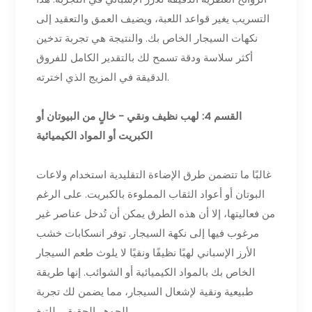
التسريب يغير قواعد اللعبة، ويضيف العمق والتعقيد إلى
نكهات السيجار الخاص بك. والنتيجة هي تجربة تدخين
أكثر سلاسة ودقة تسمح لك بالتقدير الكامل للفروق
الدقيقة في المزيج الذي اخترته.
القسم 4: لهب نظيف ونقي - خالٍ من البيوتان أو
الكبريت أو المواد الكيميائية
غالبًا ما تتضمن طرق الإضاءة التقليدية استخدام ولاعات
البوتان أو أعواد الثقاب المملوءة بالكبريت. على الرغم
من فعاليتها، إلا أن هذه الطرق يمكن أن تُدخل عناصر غير
مرغوب فيها إلى نكهة السيجار. توفر انسكابات خشب
الأرز الإسباني لهبًا نظيفًا ونقيًا لا يلوث طعم السيجار
الخاص بك بالمواد الكيميائية أو الشوائب. إنها طريقة
طبيعية ونقية لإشعال السيجار، مما يضمن لك تجربة
الجوهر الحقيقي للتبغ.