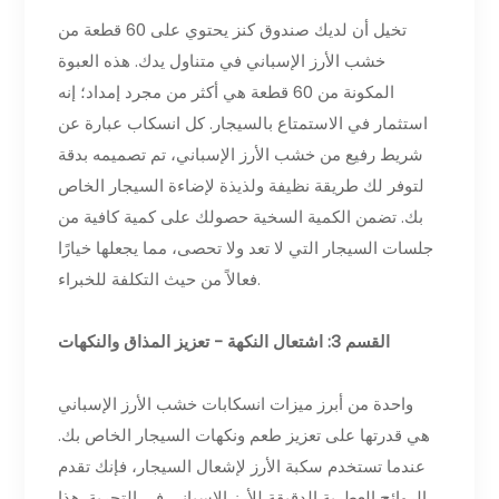
تخيل أن لديك صندوق كنز يحتوي على 60 قطعة من
خشب الأرز الإسباني في متناول يدك. هذه العبوة
المكونة من 60 قطعة هي أكثر من مجرد إمداد؛ إنه
استثمار في الاستمتاع بالسيجار. كل انسكاب عبارة عن
شريط رفيع من خشب الأرز الإسباني، تم تصميمه بدقة
لتوفر لك طريقة نظيفة ولذيذة لإضاءة السيجار الخاص
بك. تضمن الكمية السخية حصولك على كمية كافية من
جلسات السيجار التي لا تعد ولا تحصى، مما يجعلها خيارًا
فعالاً من حيث التكلفة للخبراء.
القسم 3: اشتعال النكهة - تعزيز المذاق والنكهات
واحدة من أبرز ميزات انسكابات خشب الأرز الإسباني
هي قدرتها على تعزيز طعم ونكهات السيجار الخاص بك.
عندما تستخدم سكبة الأرز لإشعال السيجار، فإنك تقدم
الروائح العطرية الدقيقة للأرز الإسباني في التجربة. هذا