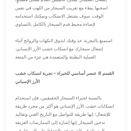
اسحبها ببطء مع تقريب السيجار من اللهب في نفس
الوقت. سوف يشتعل الانسكاب ويمكنك استخدامه
لإضاءة محيط قدم السيجار بالكامل بالتساوي.
استمتع بالتجربة: خذ وقتك لتذوق النكهات والروائح أثناء
إشعال سيجارك مع انسكاب خشب الأرز الإسباني.
العملية البطيئة والمتعمدة هي جزء من المتعة.
القسم 6: عنصر أساسي للخبراء - تجربة انسكاب خشب
الأرز الإسباني
بالنسبة لخبراء السيجار الحقيقيين، فإن استخدام
انسكابات خشب الأرز الإسباني هو أكثر من مجرد طريقة
للإشعال؛ إنها طريقة للتواصل مع التاريخ الغني وتقاليد
تدخين السيجار. إنها إشارة إلى الممارسات العريقة
المتمثلة في الشيخوخة والحفاظ على السيجار في